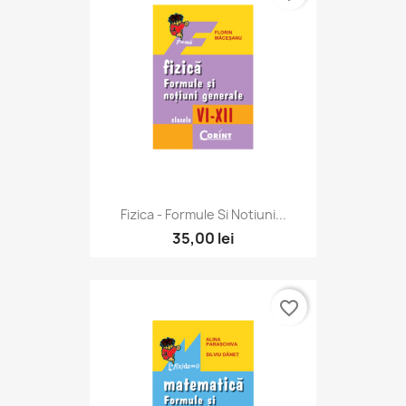
Fizica - Formule Si Notiuni...
35,00 lei
favorite_border