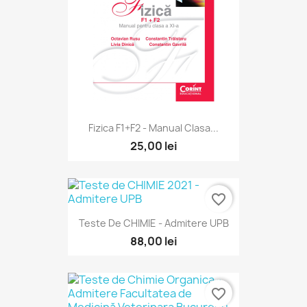
Fizica F1+F2 - Manual Clasa...
25,00 lei
favorite_border
Teste De CHIMIE - Admitere UPB
88,00 lei
favorite_border