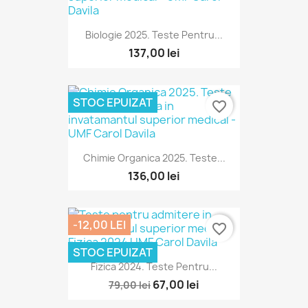
Biologie 2025. Teste Pentru...
137,00 lei
STOC EPUIZAT
favorite_border
Chimie Organica 2025. Teste...
136,00 lei
-12,00 LEI
favorite_border
STOC EPUIZAT
Fizica 2024. Teste Pentru...
67,00 lei
79,00 lei