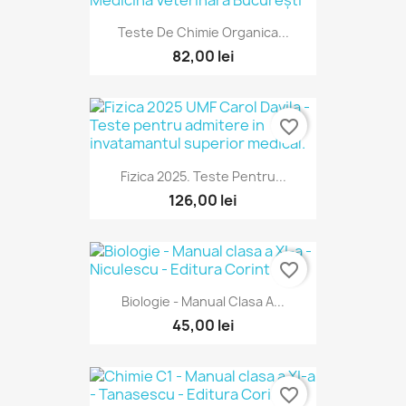
Teste De Chimie Organica...
82,00 lei
favorite_border
Fizica 2025. Teste Pentru...
126,00 lei
favorite_border
Biologie - Manual Clasa A...
45,00 lei
favorite_border