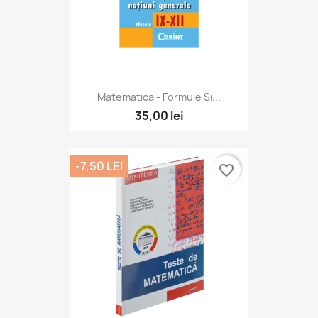
Matematica - Formule Si...
35,00 lei
-7,50 LEI
favorite_border