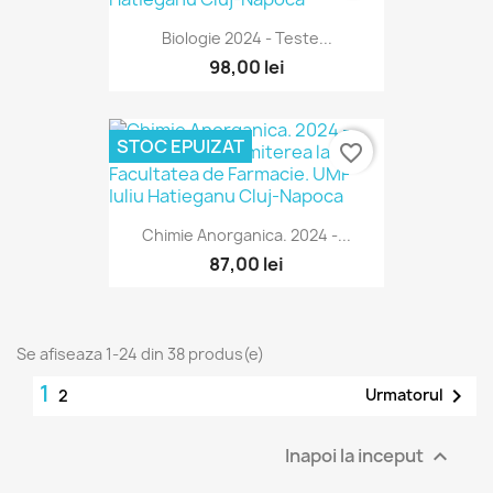
Biologie 2024 - Teste...
98,00 lei
STOC EPUIZAT
favorite_border
Chimie Anorganica. 2024 -...
87,00 lei
Se afiseaza 1-24 din 38 produs(e)
1

Urmatorul
2
Inapoi la inceput
