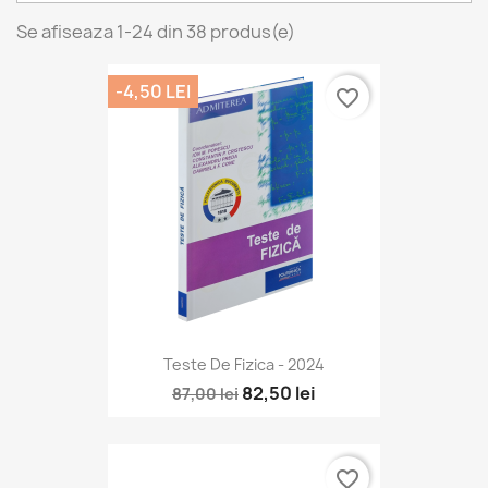
Se afiseaza 1-24 din 38 produs(e)
-4,50 LEI
favorite_border
Teste De Fizica - 2024
82,50 lei
87,00 lei
favorite_border