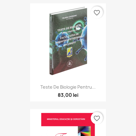
favorite_border
Teste De Biologie Pentru...
83,00 lei
favorite_border