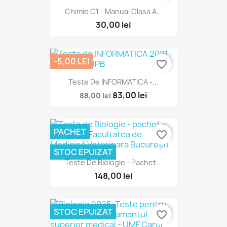
Chimie C1 - Manual Clasa A...
30,00 lei
-5,00 LEI
favorite_border
Teste De INFORMATICA -...
83,00 lei
88,00 lei
PACHET
favorite_border
STOC EPUIZAT
Teste De Biologie - Pachet...
148,00 lei
STOC EPUIZAT
favorite_border