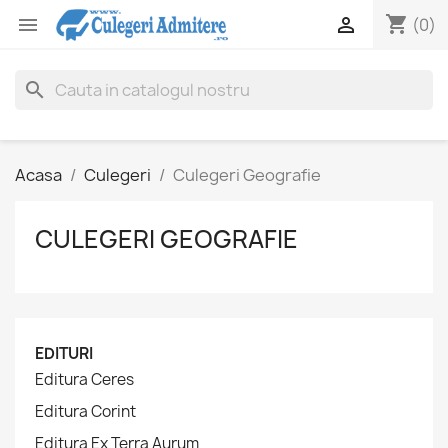
shopping_cart


(0)
search
Acasa
Culegeri
Culegeri Geografie
CULEGERI GEOGRAFIE
EDITURI
Editura Ceres
Editura Corint
Editura Ex Terra Aurum