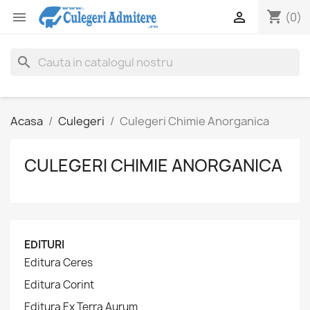
shopping_cart


(0)
search
Acasa
Culegeri
Culegeri Chimie Anorganica
CULEGERI CHIMIE ANORGANICA
EDITURI
Editura Ceres
Editura Corint
Editura Ex Terra Aurum